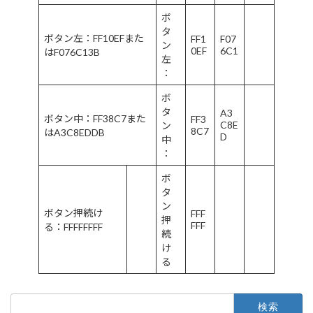
ボ
タ
ボタン左：FF10EFまた
FF1
F07
ン
0EF
6C1
はF076C13B
左
：
ボ
タ
A3
ボタン中：FF38C7また
FF3
C8E
ン
8C7
はA3C8EDDB
D
中
：
ボ
タ
ン
ボタン押続け
FFF
押
FFF
る：FFFFFFFF
続
け
る
検